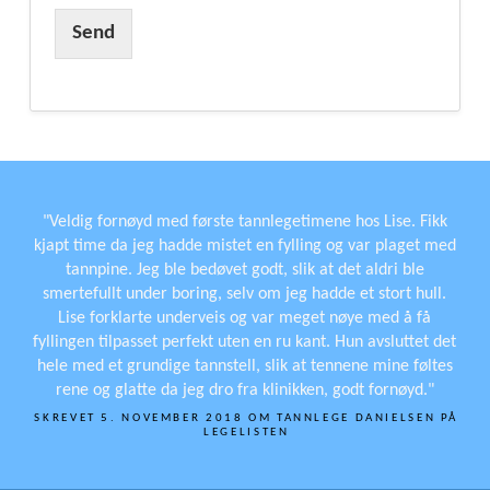
Send
"Veldig fornøyd med første tannlegetimene hos Lise. Fikk
kjapt time da jeg hadde mistet en fylling og var plaget med
tannpine. Jeg ble bedøvet godt, slik at det aldri ble
smertefullt under boring, selv om jeg hadde et stort hull.
Lise forklarte underveis og var meget nøye med å få
fyllingen tilpasset perfekt uten en ru kant. Hun avsluttet det
hele med et grundige tannstell, slik at tennene mine føltes
rene og glatte da jeg dro fra klinikken, godt fornøyd."
SKREVET 5. NOVEMBER 2018 OM TANNLEGE DANIELSEN PÅ
LEGELISTEN